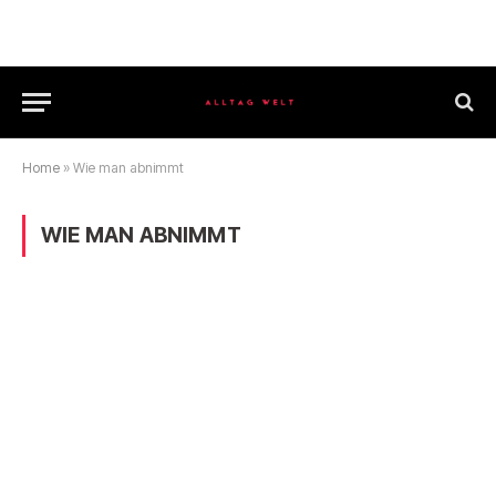
Home
»
Wie man abnimmt
WIE MAN ABNIMMT